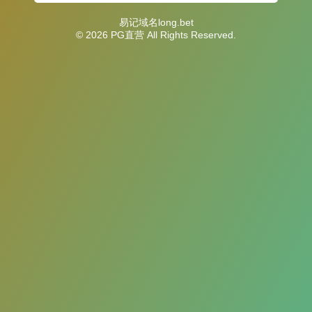
易记域名long.bet
© 2026 PG直营 All Rights Reserved.